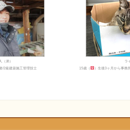
人（弟）
ラ
者/2級建築施工管理技士
15歳（
）生後3ヶ月から事務